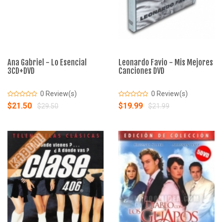
Ana Gabriel - Lo Esencial
Leonardo Favio - Mis Mejores
3CD+DVD
Canciones DVD
0 Review(s)
0 Review(s)
$21.50
$19.99
$29.50
$21.99