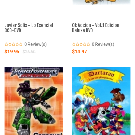
Javier Solis - Lo Esencial
Ok Accion - Vol.1 Edicion
3CD+DVD
Deluxe DVD
0 Review(s)
0 Review(s)
$19.95
$14.97
$26.50