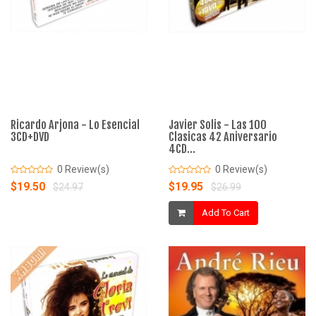
Ricardo Arjona - Lo Esencial
Javier Solis - Las 100
3CD+DVD
Clasicas 42 Aniversario
4CD...
0 Review(s)
0 Review(s)
$19.50
$19.95
$24.97
$26.99
Add To Cart