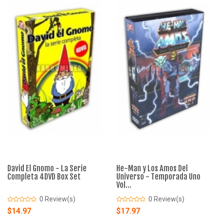
David El Gnomo - La Serie
He-Man y Los Amos Del
Completa 4DVD Box Set
Universo - Temporada Uno
Vol...
0 Review(s)
0 Review(s)
$14.97
$17.97