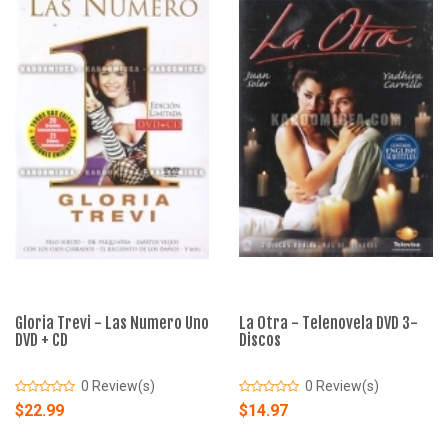
Gloria Trevi - Las Numero Uno
La Otra - Telenovela DVD 3-
DVD + CD
Discos
0 Review(s)
0 Review(s)
$22.99
$14.97