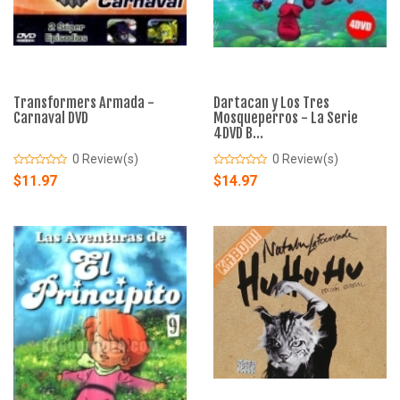
Transformers Armada -
Dartacan y Los Tres
Carnaval DVD
Mosqueperros - La Serie
4DVD B...
0 Review(s)
0 Review(s)
$11.97
$14.97