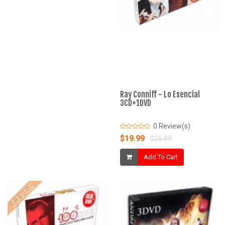
Ray Conniff - Lo Esencial
3CD+1DVD
0 Review(s)
$19.99
$26.99
Add To Cart