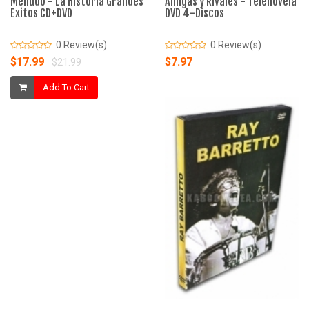
Menudo - La Historia Grandes
Amigas y Rivales - Telenovela
Exitos CD+DVD
DVD 4-Discos
0 Review(s)
0 Review(s)
$17.99
$7.97
$21.99
Add To Cart