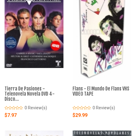
Tierra De Pasiones -
Flans - El Mundo De Flans VHS
Telenovela Novela DVD 4-
VIDEO TAPE
Disco...
0 Review(s)
0 Review(s)
$7.97
$29.99