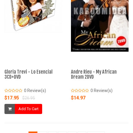
Gloria Trevi - Lo Esencial
Andre Rieu - My African
3CD+DVD
Dream 2DVD
0 Review(s)
0 Review(s)
$17.95
$14.97
$26.95
Add To Cart