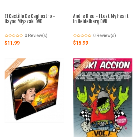
El Castillo De Cagliostro -
Andre Rieu - I Lost My Heart
Hayao Miyazaki DVD
In Heidelberg DVD
0 Review(s)
0 Review(s)
$11.99
$15.99